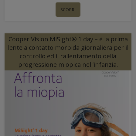
SCOPRI
Cooper Vision MiSight® 1 day – è la prima
lente a contatto morbida giornaliera per il
controllo ed il rallentamento della
progressione miopica nell’infanzia.