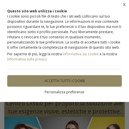
X
0
Questo sito web utilizza i cookie
I cookie sono piccoli file di testo che i siti web collocano sul tuo
dispositivo durante la navigazione. Le informazioni in essi contenute
possono riguardare te, le tue preferenze o il tuo dispositivo ma non ti
identificano sotto il profilo personale. Puoi liberamente prestare,
Home
Novità e Promozioni
rifiutare o revocare il tuo consenso in qualsiasi momento,
personalizzando le tue preferenze. La scelta di accettare tutti i cookie
ti offre certamente la completezza di navigazione di questo sito web.
Novità e Promozioni
Per saperne di più, leggi la nostra
Informativa sui cookie
e la nostra
Informativa sulla privacy
13 risultati
Approfitta della Promozione 2° Occhiale
ACCETTA TUTTI I COOKIE
per vedere bene in ogni momento e in
Personalizza preferenze
ogni situazione. Ti aspettiamo nel nostro
Centro Ottico per proporti la soluzione alle
tue esigenze visive, estetiche e protettive.