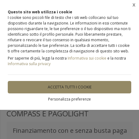
X
0
Questo sito web utilizza i cookie
I cookie sono piccoli file di testo che i siti web collocano sul tuo
dispositivo durante la navigazione. Le informazioni in essi contenute
possono riguardare te, le tue preferenze o il tuo dispositivo ma non ti
Home
Novità e Promozioni
identificano sotto il profilo personale. Puoi liberamente prestare,
rifiutare o revocare il tuo consenso in qualsiasi momento,
personalizzando le tue preferenze. La scelta di accettare tutti i cookie
ti offre certamente la completezza di navigazione di questo sito web.
Per saperne di più, leggi la nostra
Informativa sui cookie
e la nostra
Informativa sulla privacy
Finanziamento e pagamenti
agevolati
ACCETTA TUTTI I COOKIE
Personalizza preferenze
PAGAMENTI AGEVOLATI CON
COMPASS E PAGOLIGHT
Finanziamento con e senza busta paga