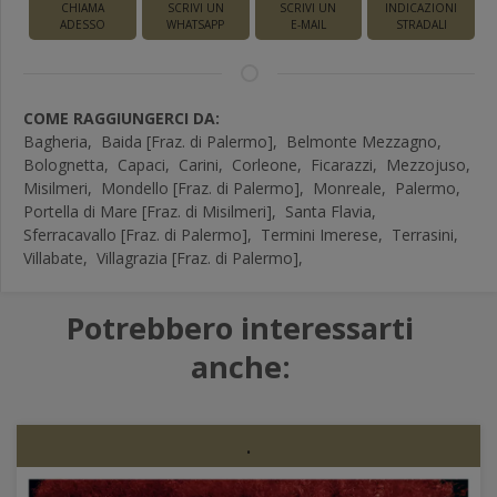
CHIAMA
SCRIVI UN
SCRIVI UN
INDICAZIONI
ADESSO
WHATSAPP
E-MAIL
STRADALI
COME RAGGIUNGERCI DA:
Bagheria,
Baida [Fraz. di Palermo],
Belmonte Mezzagno,
Bolognetta,
Capaci,
Carini,
Corleone,
Ficarazzi,
Mezzojuso,
Misilmeri,
Mondello [Fraz. di Palermo],
Monreale,
Palermo,
Portella di Mare [Fraz. di Misilmeri],
Santa Flavia,
Sferracavallo [Fraz. di Palermo],
Termini Imerese,
Terrasini,
Villabate,
Villagrazia [Fraz. di Palermo],
Potrebbero interessarti
anche:
.