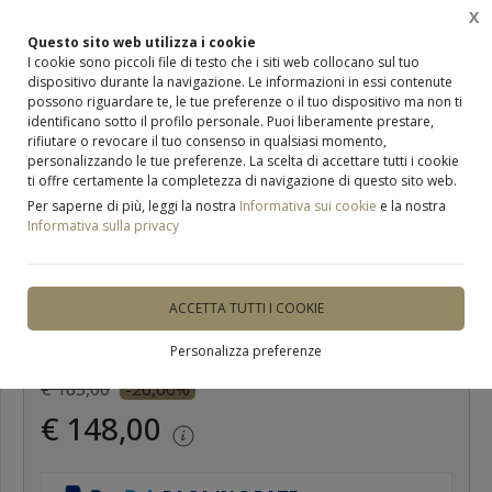
X
0
Questo sito web utilizza i cookie
I cookie sono piccoli file di testo che i siti web collocano sul tuo
dispositivo durante la navigazione. Le informazioni in essi contenute
Home
Occhiali
Occhiali da vista
possono riguardare te, le tue preferenze o il tuo dispositivo ma non ti
identificano sotto il profilo personale. Puoi liberamente prestare,
rifiutare o revocare il tuo consenso in qualsiasi momento,
personalizzando le tue preferenze. La scelta di accettare tutti i cookie
ti offre certamente la completezza di navigazione di questo sito web.
Per saperne di più, leggi la nostra
Informativa sui cookie
e la nostra
ULTIMO PEZZO
Informativa sulla privacy
occhiali da vista Woodys FREDA
ACCETTA TUTTI I COOKIE
DISPONIBILE
Personalizza preferenze
€ 185,00
-20,00%
€ 148,00