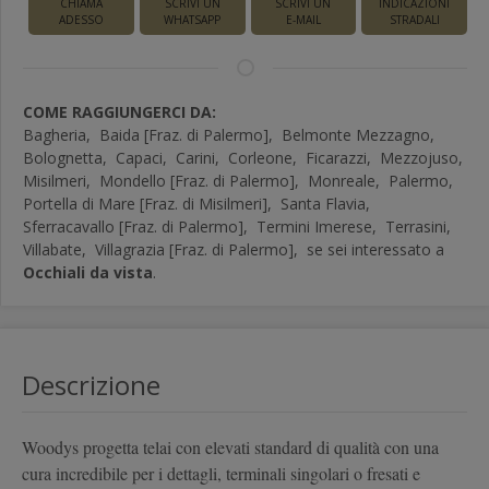
CHIAMA
SCRIVI UN
SCRIVI UN
INDICAZIONI
ADESSO
WHATSAPP
E-MAIL
STRADALI
COME RAGGIUNGERCI DA:
Bagheria,
Baida [Fraz. di Palermo],
Belmonte Mezzagno,
Bolognetta,
Capaci,
Carini,
Corleone,
Ficarazzi,
Mezzojuso,
Misilmeri,
Mondello [Fraz. di Palermo],
Monreale,
Palermo,
Portella di Mare [Fraz. di Misilmeri],
Santa Flavia,
Sferracavallo [Fraz. di Palermo],
Termini Imerese,
Terrasini,
Villabate,
Villagrazia [Fraz. di Palermo],
se sei interessato a
Occhiali da vista
.
Descrizione
Woodys progetta telai con elevati standard di qualità con una
cura incredibile per i dettagli, terminali singolari o fresati e