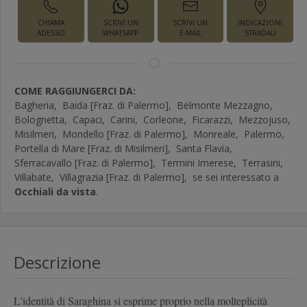
CHIAMA
SCRIVI UN
SCRIVI UN
INDICAZIONI
ADESSO
WHATSAPP
E-MAIL
STRADALI
COME RAGGIUNGERCI DA:
Bagheria,
Baida [Fraz. di Palermo],
Belmonte Mezzagno,
Bolognetta,
Capaci,
Carini,
Corleone,
Ficarazzi,
Mezzojuso,
Misilmeri,
Mondello [Fraz. di Palermo],
Monreale,
Palermo,
Portella di Mare [Fraz. di Misilmeri],
Santa Flavia,
Sferracavallo [Fraz. di Palermo],
Termini Imerese,
Terrasini,
Villabate,
Villagrazia [Fraz. di Palermo],
se sei interessato a
Occhiali da vista
.
Descrizione
L'identità di Saraghina si esprime proprio nella molteplicità