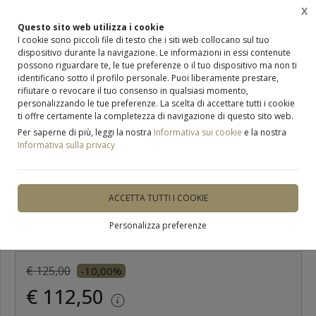
X
0
Questo sito web utilizza i cookie
I cookie sono piccoli file di testo che i siti web collocano sul tuo
dispositivo durante la navigazione. Le informazioni in essi contenute
Home
Occhiali
Occhiali da vista
possono riguardare te, le tue preferenze o il tuo dispositivo ma non ti
identificano sotto il profilo personale. Puoi liberamente prestare,
rifiutare o revocare il tuo consenso in qualsiasi momento,
personalizzando le tue preferenze. La scelta di accettare tutti i cookie
ti offre certamente la completezza di navigazione di questo sito web.
ULTIMO PEZZO
Per saperne di più, leggi la nostra
Informativa sui cookie
e la nostra
Informativa sulla privacy
occhiali da vista Saraghina
PRISMA UNO
ACCETTA TUTTI I COOKIE
Personalizza preferenze
DISPONIBILE
€ 125,00
-10,00%
€ 112,50