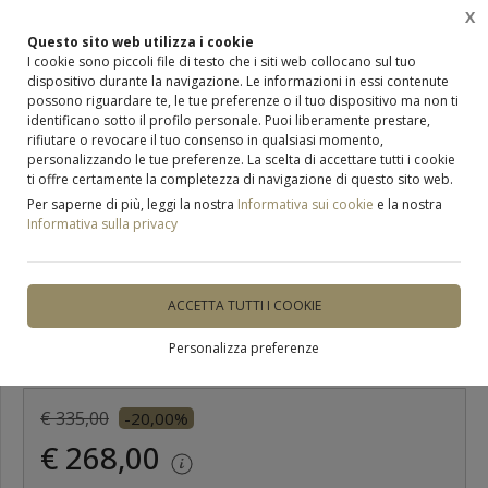
X
0
Questo sito web utilizza i cookie
I cookie sono piccoli file di testo che i siti web collocano sul tuo
dispositivo durante la navigazione. Le informazioni in essi contenute
Home
Occhiali
Occhiali da vista
possono riguardare te, le tue preferenze o il tuo dispositivo ma non ti
identificano sotto il profilo personale. Puoi liberamente prestare,
rifiutare o revocare il tuo consenso in qualsiasi momento,
personalizzando le tue preferenze. La scelta di accettare tutti i cookie
ti offre certamente la completezza di navigazione di questo sito web.
ULTIMO PEZZO
Per saperne di più, leggi la nostra
Informativa sui cookie
e la nostra
Informativa sulla privacy
occhiali da vista
Dolce&Gabbana 3403
ACCETTA TUTTI I COOKIE
Personalizza preferenze
DISPONIBILE
€ 335,00
-20,00%
€ 268,00