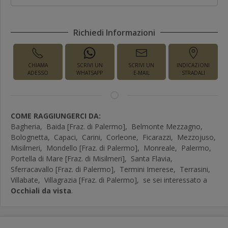
Richiedi Informazioni
CHIAMA
SCRIVI UN
SCRIVI UN
INDICAZIONI
ADESSO
WHATSAPP
E-MAIL
STRADALI
COME RAGGIUNGERCI DA:
Bagheria,
Baida [Fraz. di Palermo],
Belmonte Mezzagno,
Bolognetta,
Capaci,
Carini,
Corleone,
Ficarazzi,
Mezzojuso,
Misilmeri,
Mondello [Fraz. di Palermo],
Monreale,
Palermo,
Portella di Mare [Fraz. di Misilmeri],
Santa Flavia,
Sferracavallo [Fraz. di Palermo],
Termini Imerese,
Terrasini,
Villabate,
Villagrazia [Fraz. di Palermo],
se sei interessato a
Occhiali da vista
.