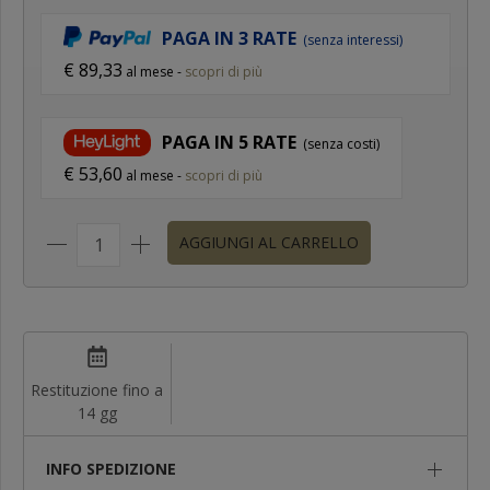
PAGA IN 3 RATE
(senza interessi)
€ 89,33
al mese -
scopri di più
PAGA IN
5
RATE
(senza costi)
€ 53,60
al mese -
scopri di più
AGGIUNGI AL CARRELLO
Restituzione fino a
14 gg
INFO SPEDIZIONE