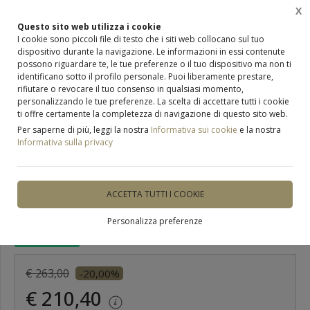
X
0
Questo sito web utilizza i cookie
I cookie sono piccoli file di testo che i siti web collocano sul tuo
dispositivo durante la navigazione. Le informazioni in essi contenute
Home
Occhiali
Occhiali da sole
possono riguardare te, le tue preferenze o il tuo dispositivo ma non ti
identificano sotto il profilo personale. Puoi liberamente prestare,
rifiutare o revocare il tuo consenso in qualsiasi momento,
personalizzando le tue preferenze. La scelta di accettare tutti i cookie
ti offre certamente la completezza di navigazione di questo sito web.
Per saperne di più, leggi la nostra
Informativa sui cookie
e la nostra
ULTIMO PEZZO
Informativa sulla privacy
occhiali da sole
Dolce&Gabbana 4536
ACCETTA TUTTI I COOKIE
Personalizza preferenze
DISPONIBILE
€ 263,00
-20,00%
€ 210,40