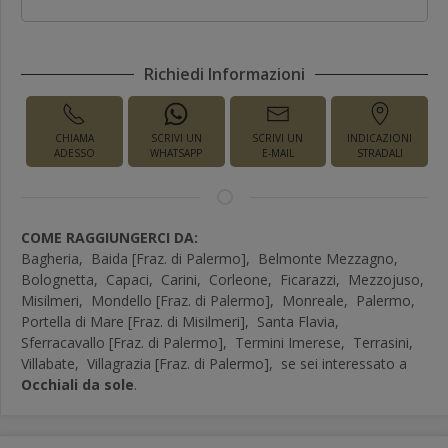
Richiedi Informazioni
CHIAMA
SCRIVI UN
SCRIVI UN
INDICAZIONI
ADESSO
WHATSAPP
E-MAIL
STRADALI
COME RAGGIUNGERCI DA:
Bagheria,
Baida [Fraz. di Palermo],
Belmonte Mezzagno,
Bolognetta,
Capaci,
Carini,
Corleone,
Ficarazzi,
Mezzojuso,
Misilmeri,
Mondello [Fraz. di Palermo],
Monreale,
Palermo,
Portella di Mare [Fraz. di Misilmeri],
Santa Flavia,
Sferracavallo [Fraz. di Palermo],
Termini Imerese,
Terrasini,
Villabate,
Villagrazia [Fraz. di Palermo],
se sei interessato a
Occhiali da sole
.