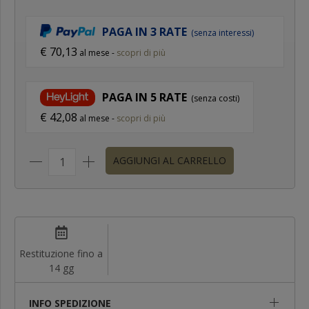
PAGA IN 3 RATE
(senza interessi)
€ 70,13
al mese -
scopri di più
PAGA IN
5
RATE
(senza costi)
€ 42,08
al mese -
scopri di più
AGGIUNGI AL CARRELLO
Restituzione fino a
14 gg
INFO SPEDIZIONE