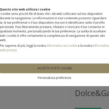
Questo sito web utilizza i cookie
I cookie sono piccoli file di testo che i siti web collocano sul tuo dispositivo
durante la navigazione. Le informazioni in essi contenute possono riguardare
te, le tue preferenze o il tuo dispositivo ma non ti identificano sotto il profilo
personale. Puoi liberamente prestare, rifiutare o revocare il tuo consenso in
qualsiasi momento, personalizzando le tue preferenze. La scelta di accettare
ODOTTI E SERVIZI
NOVITÀ E PROMOZIONI
INFO
tutti i cookie ti offre certamente la completezza di navigazione di questo sito
web.
Per saperne di più, leggi la nostra
Informativa sui cookie
e la nostra
Informativa
sulla privacy
ACCETTA TUTTI I COOKIE
ULTIMO PEZZO
Personalizza preferenze
occhiali d
Dolce&G