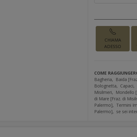
CHIAMA
ADESSO
COME RAGGIUNGERC
Bagheria,
Baida [Fra
Bolognetta,
Capaci,
Misilmeri,
Mondello [
di Mare [Fraz. di Misi
Palermo],
Termini I
Palermo],
se sei int