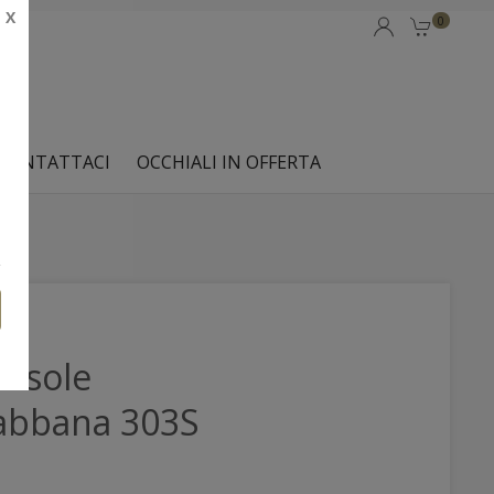
X
0
CONTATTACI
OCCHIALI IN OFFERTA
a sole
abbana 303S