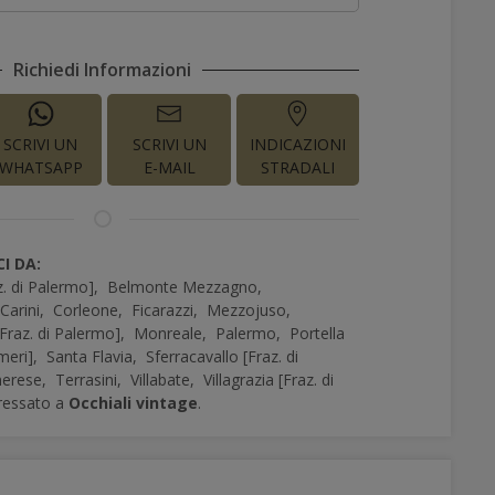
Richiedi Informazioni
SCRIVI UN
SCRIVI UN
INDICAZIONI
WHATSAPP
E-MAIL
STRADALI
I DA:
z. di Palermo],
Belmonte Mezzagno,
Carini,
Corleone,
Ficarazzi,
Mezzojuso,
Fraz. di Palermo],
Monreale,
Palermo,
Portella
lmeri],
Santa Flavia,
Sferracavallo [Fraz. di
merese,
Terrasini,
Villabate,
Villagrazia [Fraz. di
eressato a
Occhiali vintage
.