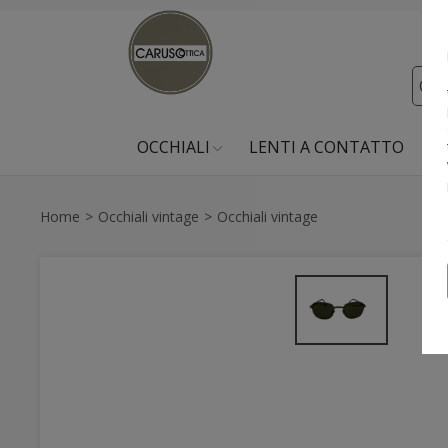
OCCHIALI
LENTI A CONTATTO
PR
Home
Occhiali vintage
Occhiali vintage