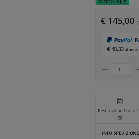
DISPONIBILE
€ 145,00
P
€ 48,33
al mese
Restituzione fino a 
gg
INFO SPEDIZION