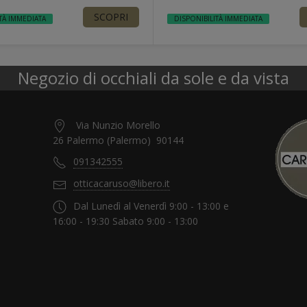
SCOPRI
TÀ IMMEDIATA
DISPONIBILITÀ IMMEDIATA
Negozio di occhiali da sole e da vista
Via Nunzio Morello
26 Palermo (Palermo) 90144
091342555
otticacaruso@libero.it
Dal Lunedì al Venerdì 9:00 - 13:00 e
16:00 - 19:30 Sabato 9:00 - 13:00