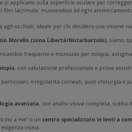
che si applicano sulla superficie oculare per correg
al film lacrimale, muovendosi ad ogni ammiccamento
 agli occhiali, ideale per chi desidera una visione n
zio Morello (zona Libertà/Notarbartolo)
, siamo sp
a ricambio frequente e monouso per miopia, astigm
biopia
, con valutazione professionale e prove assisti
particolari, irregolarità corneali, post-chirurgia e 
logia avanzata
, con analisi visiva completa, scelta 
vicino a me”
o un
centro specializzato in lenti a co
 esigenza visiva.