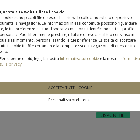
Questo sito web utilizza i cookie
I cookie sono piccoli file di testo che i siti web collocano sul tuo dispositivo
durante la navigazione. Le informazioni in essi contenute possono riguardare
te, le tue preferenze o il tuo dispositivo ma non ti identificano sotto il profilo
personale. Puoi liberamente prestare, rifiutare o revocare il tuo consenso in
qualsiasi momento, personalizzando le tue preferenze. La scelta di accettare
ODOTTI E SERVIZI
NOVITÀ E PROMOZIONI
INFO
tutti i cookie ti offre certamente la completezza di navigazione di questo sito
web.
Per saperne di più, leggi la nostra
Informativa sui cookie
e la nostra
Informativa
sulla privacy
ACCETTA TUTTI I COOKIE
Lenti a c
Personalizza preferenze
DISPONIBILE